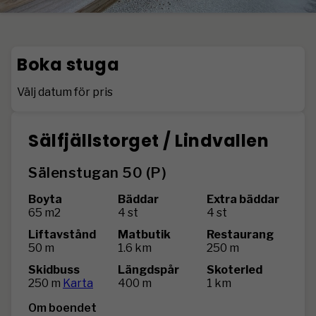
Boka stuga
Välj datum för pris
Sälfjällstorget / Lindvallen
Sälenstugan 50 (P)
Boyta
Bäddar
Extra bäddar
65 m2
4 st
4 st
Liftavstånd
Matbutik
Restaurang
50 m
1.6 km
250 m
Skidbuss
Längdspår
Skoterled
250 m
Karta
400 m
1 km
Om boendet