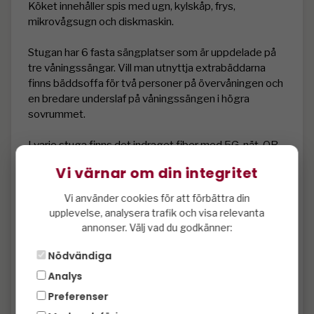
Köket innehåller spis med ugn, kylskåp, frys, 
mikrovågsugn och diskmaskin.

Stugan har 6 fasta sängplatser som är uppdelade på 
tre våningssängar. Vill man utnyttja extrabäddarna 
finns bäddsoffa för två personer på övervåningen och 
en bredare underslaf på våningssängen i högra 
sovrummet.

I varje stuga finns det indraget fiber med 5G-nät. QR-
kod finns i stugan för snabb och enkel anslutning.

Vi värnar om din integritet
Det finns en parkeringsplats per stuga, dessa är 
Vi använder cookies för att förbättra din
uppmärkta och ligger 20-100 meter från stugan norr 
upplevelse, analysera trafik och visa relevanta
om längorna. Man kan köra fram till stugan och packa 
annonser. Välj vad du godkänner:
ur bilen och sen parkera på hänvisad plats. 

Nödvändiga
Elbilsladdare finns begränsat antal som delas inom 
Analys
BRF Sälenstugan med typ 2-uttag mot avgift

Preferenser