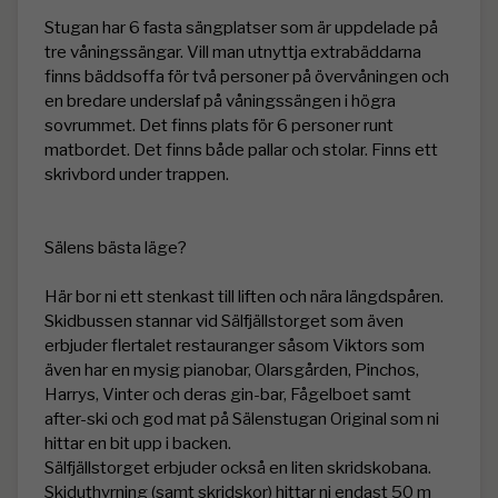
Stugan har 6 fasta sängplatser som är uppdelade på 
tre våningssängar. Vill man utnyttja extrabäddarna 
finns bäddsoffa för två personer på övervåningen och 
en bredare underslaf på våningssängen i högra 
sovrummet. Det finns plats för 6 personer runt 
matbordet. Det finns både pallar och stolar. Finns ett 
skrivbord under trappen.

Sälens bästa läge?

Här bor ni ett stenkast till liften och nära längdspåren. 
Skidbussen stannar vid Sälfjällstorget som även 
erbjuder flertalet restauranger såsom Viktors som 
även har en mysig pianobar, Olarsgården, Pinchos, 
Harrys, Vinter och deras gin-bar, Fågelboet samt 
after-ski och god mat på Sälenstugan Original som ni 
hittar en bit upp i backen. 

Sälfjällstorget erbjuder också en liten skridskobana. 
Skiduthyrning (samt skridskor) hittar ni endast 50 m 