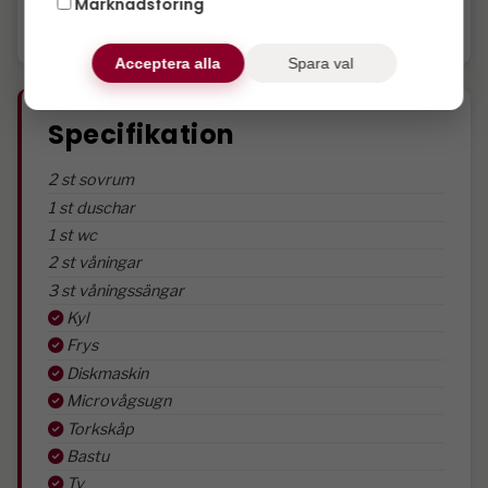
Nämaste skidskola är vid Fasanen och avståndet 
Marknadsföring
Acceptera alla
Spara val
Specifikation
2 st sovrum
1 st duschar
1 st wc
2 st våningar
3 st våningssängar
Kyl
Frys
Diskmaskin
Microvågsugn
Torkskåp
Bastu
Tv