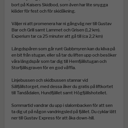
bort på Kaisers Skidbod, som även har lite snygga 
kläder för fest och för skidåkning. 

Väljer ni att promenera har ni gångväg ner till Gustav 
Bar och Grill samt Lammet och Grisen (1,2 km). 
Experium tar ca 25 minuter att gå till (ca 2,2 km)

Längdspåren som går runt Gubbmyren kan du kliva på 
en bit från stugan, eller så tar du liften upp och besöker 
våra längdspår som tar dig till Hemfjällstugan och 
Storfjällsgraven för en god våffla. 

Linjebussen och skidbussen stannar vid 
Sälfjällstorget, med dessa åker du gratis på liftkortet 
till Tandådalen, Hundfjället samt Högfjällshotellet. 

Sommartid vandrar du upp i slalombacken för att sen 
ta dig ut på någon vandringsled på fjället. Du cyklar lätt 
ner till Gustav Express för att åka down-hill.
