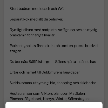
Stort badrum med dusch och WC

Separat kök med allt du behöver.

Rymligt allrum med matplats, soffgrupp och en mysig 
braskamin för härliga kvällar

Parkeringsplats finns direkt på tomten, precis bredvid 
stugan.

Du bor nära Sälfjällstorget – Sälens hjärta – där du har:

Liftar och närhet till Gubbmyrens längdspår

Skridskobana, uthyrning, bio, shopping och skidbodar

Restauranger som Viktors pianobar, MatSalen, 
Pinchos, Fågelboet, Harrys, Winter, Sälenstugans 
Original och Elgen
