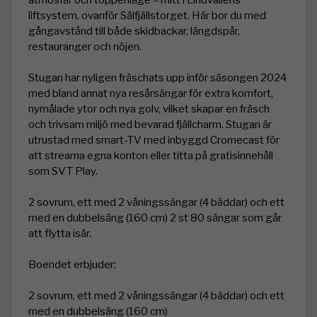
liftsystem, ovanför Sälfjällstorget. Här bor du med 
gångavstånd till både skidbackar, längdspår, 
restauranger och nöjen.

Stugan har nyligen fräschats upp inför säsongen 2024 
med bland annat nya resårsängar för extra komfort, 
nymålade ytor och nya golv, vilket skapar en fräsch 
och trivsam miljö med bevarad fjällcharm. Stugan är 
utrustad med smart-TV med inbyggd Cromecast för 
att streama egna konton eller titta på gratisinnehåll 
som SVT Play.

2 sovrum, ett med 2 våningssängar (4 bäddar) och ett 
med en dubbelsäng (160 cm) 2 st 80 sängar som går 
att flytta isär.

Boendet erbjuder:

2 sovrum, ett med 2 våningssängar (4 bäddar) och ett 
med en dubbelsäng (160 cm)
