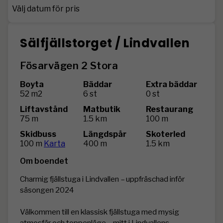
Välj datum för pris
Sälfjällstorget / Lindvallen
Fösarvägen 2 Stora
Boyta
Bäddar
Extra bäddar
52 m2
6 st
0 st
Liftavstånd
Matbutik
Restaurang
75 m
1.5 km
100 m
Skidbuss
Längdspår
Skoterled
100 m
Karta
400 m
1.5 km
Om boendet
Charmig fjällstuga i Lindvallen – uppfräschad inför 
säsongen 2024

Välkommen till en klassisk fjällstuga med mysig 
atmosfär och toppenläge – mitt i Lindvallens 