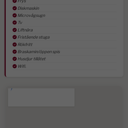
Frys
Diskmaskin
Microvågsugn
Tv
Liftnära
Fristående stuga
Rökfritt
Braskamin/öppen spis
Husdjur tillåtet
Wifi.