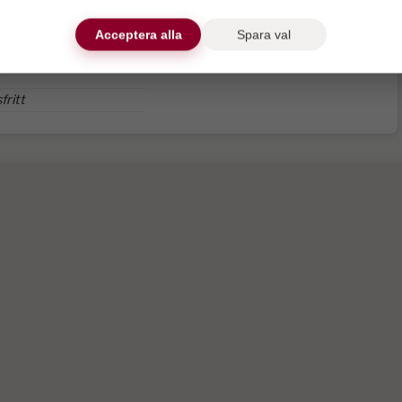
Wifi
Utemöbler
Acceptera alla
Spara val
a
Skidförråd.
fritt