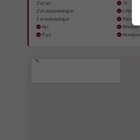
2 st wc
Tv
2 st dubbelsängar
Liftnära
1 st enkelsängar
Parstug
Kyl
Rökfritt
Frys
Husdjurs