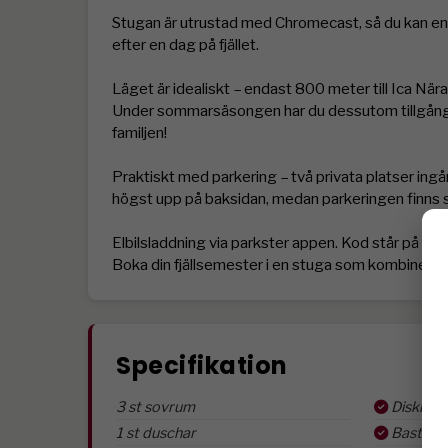
Stugan är utrustad med Chromecast, så du kan enke
efter en dag på fjället.

Läget är idealiskt – endast 800 meter till Ica När
Under sommarsäsongen har du dessutom tillgång ti
familjen!

Praktiskt med parkering – två privata platser ingår
högst upp på baksidan, medan parkeringen finns sm
Elbilsladdning via parkster appen. Kod står på la
Boka din fjällsemester i en stuga som kombinerar ko
Specifikation
3 st sovrum
Diskmas
1 st duschar
Bastu