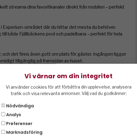
lt streama dina favoritkanaler direkt från mobilen – perfekt 
a i Experium-området där du hittar det mesta du behöver. 
ll både Fjällbäckens pool och padelbana – perfekt för hela 
, och det finns även gott om plats för gäster. Ingången ligger 
idigt tillgänglig på framsidan av huset.

ddboxen. ca 5kr/kWh

Vi värnar om din integritet
mfort, läge och fjällkänsla – året runt!
Vi använder cookies för att förbättra din upplevelse, analysera
trafik och visa relevanta annonser. Välj vad du godkänner:
Nödvändiga
Analys
Preferenser
kin
Braskamin/öppen spis
Marknadsföring
Tvättmaskin