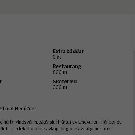
Extra bäddar
0 st
Restaurang
800 m
r
Skoterled
300 m
kt mot Hemfjället

rlig vindsvåningskänsla i hjärtat av Lindvallen! Här bor du 
et – perfekt för både avkoppling och äventyr året runt.
