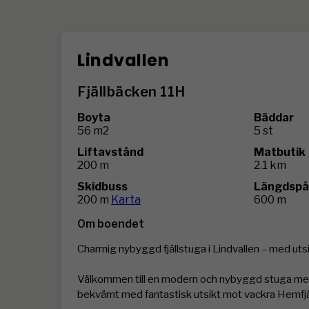
Lindvallen
Fjällbäcken 11H
Boyta
Bäddar
56 m2
5 st
Liftavstånd
Matbutik
200 m
2.1 km
Skidbuss
Längdspå
200 m
Karta
600 m
Om boendet
Charmig nybyggd fjällstuga i Lindvallen – med utsi
Välkommen till en modern och nybyggd stuga med hä
bekvämt med fantastisk utsikt mot vackra Hemfjäll