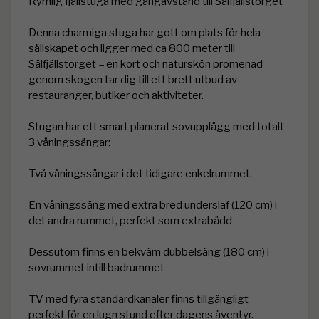
Rymlig fjällstuga med gångavstånd till Sälfjällstorget

Denna charmiga stuga har gott om plats för hela 
sällskapet och ligger med ca 800 meter till 
Sälfjällstorget – en kort och naturskön promenad 
genom skogen tar dig till ett brett utbud av 
restauranger, butiker och aktiviteter.

Stugan har ett smart planerat sovupplägg med totalt 
3 våningssängar:

Två våningssängar i det tidigare enkelrummet.

En våningssäng med extra bred underslaf (120 cm) i 
det andra rummet, perfekt som extrabädd

Dessutom finns en bekväm dubbelsäng (180 cm) i 
sovrummet intill badrummet

TV med fyra standardkanaler finns tillgängligt – 
perfekt för en lugn stund efter dagens äventyr.
