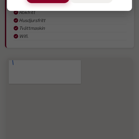
Parstuga
Rökfritt
Husdjursfritt
Tvättmaskin
Wifi.