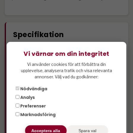
Specifikation
3 st sovrum
Vi värnar om din integritet
1 st duschar
2 st wc
Vi använder cookies för att förbättra din
1 st våningar
upplevelse, analysera trafik och visa relevanta
annonser. Välj vad du godkänner:
3 st våningssängar
1 st dubbelsängar
Nödvändiga
Kyl
Analys
Frys
Preferenser
Diskmaskin
Marknadsföring
Microvågsugn
Torkskåp
Tv
Acceptera alla
Spara val