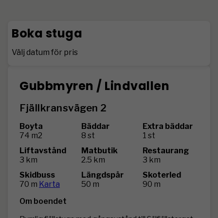
Boka stuga
Välj datum för pris
Gubbmyren / Lindvallen
Fjällkransvägen 2
Boyta
Bäddar
Extra bäddar
74 m2
8 st
1 st
Liftavstånd
Matbutik
Restaurang
3 km
2.5 km
3 km
Skidbuss
Längdspår
Skoterled
70 m
Karta
50 m
90 m
Om boendet