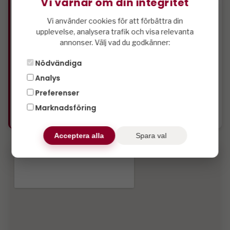
Vi värnar om din integritet
Torkskåp
Bastu
Vi använder cookies för att förbättra din
Tv
upplevelse, analysera trafik och visa relevanta
annonser. Välj vad du godkänner:
Liftnära
Parstuga
Nödvändiga
Rökfritt
Analys
Husdjursfritt
Preferenser
Wifi
Marknadsföring
Utemöbler.
Acceptera alla
Spara val