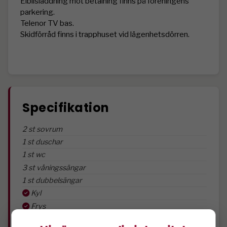
Elbilsladdning mot betalning finns på föreningens 
parkering.

Telenor TV bas.

Skidförråd finns i trapphuset vid lägenhetsdörren.

Specifikation
2 st sovrum
1 st duschar
1 st wc
3 st våningssängar
1 st dubbelsängar
Kyl
Frys
Diskmaskin