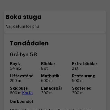
Boka stuga
Välj datum för pris
Tandådalen
Grå byn 5B
Boyta
Bäddar
Extra bäddar
64 m2
8 st
2 st
Liftavstånd
Matbutik
Restaurang
200 m
600 m
500 m
Skidbuss
Längdspår
Skoterled
600 m
Karta
300 m
300 m
Om boendet