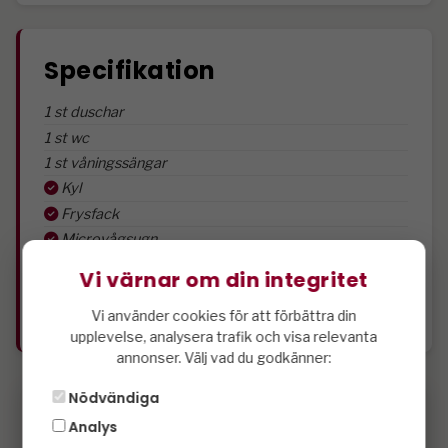
Specifikation
1 st duschar
1 st wc
1 st våningssängar
Kyl
Frysfack
Microvågsugn
Parstuga
Vi värnar om din integritet
Husdjur tillåtet
Wifi.
Vi använder cookies för att förbättra din
upplevelse, analysera trafik och visa relevanta
annonser. Välj vad du godkänner:
Nödvändiga
Analys