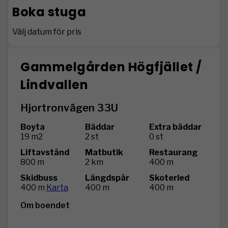
Boka stuga
Välj datum för pris
Gammelgården Högfjället /
Lindvallen
Hjortronvägen 33U
Boyta
Bäddar
Extra bäddar
19 m2
2 st
0 st
Liftavstånd
Matbutik
Restaurang
800 m
2 km
400 m
Skidbuss
Längdspår
Skoterled
400 m
Karta
400 m
400 m
Om boendet