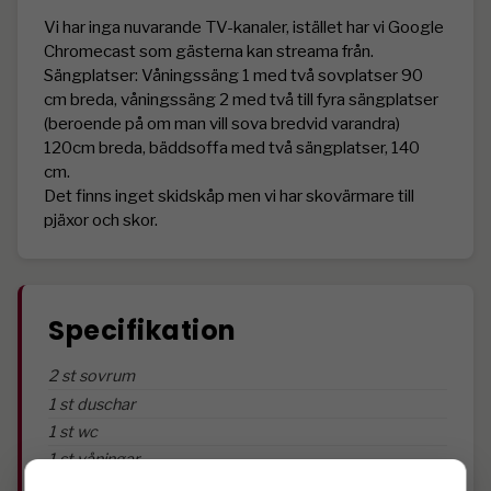
Vi har inga nuvarande TV-kanaler, istället har vi Google 
Chromecast som gästerna kan streama från.

Sängplatser: Våningssäng 1 med två sovplatser 90 
cm breda, våningssäng 2 med två till fyra sängplatser 
(beroende på om man vill sova bredvid varandra) 
120cm breda, bäddsoffa med två sängplatser, 140 
cm.

Det finns inget skidskåp men vi har skovärmare till 
pjäxor och skor. 
Specifikation
2 st sovrum
1 st duschar
1 st wc
1 st våningar
2 st våningssängar