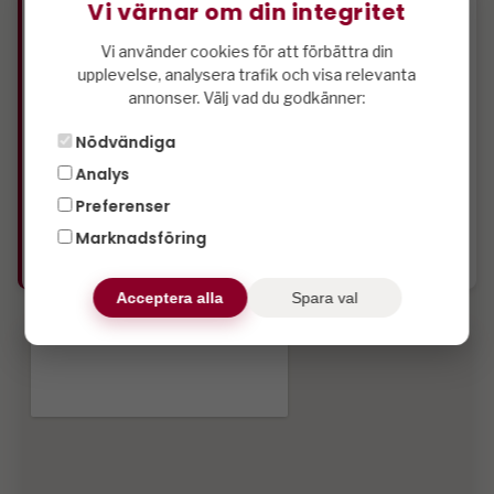
Vi värnar om din integritet
Kyl
Vi använder cookies för att förbättra din
Frysfack
upplevelse, analysera trafik och visa relevanta
Bastu
annonser. Välj vad du godkänner:
Tv
Fristående stuga
Nödvändiga
Rökfritt
Analys
Husdjursfritt
Preferenser
Wifi
Marknadsföring
Utemöbler.
Acceptera alla
Spara val