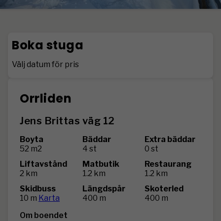
Boka stuga
Välj datum för pris
Orrliden
Jens Brittas väg 12
Boyta
Bäddar
Extra bäddar
52 m2
4 st
0 st
Liftavstånd
Matbutik
Restaurang
2 km
1.2 km
1.2 km
Skidbuss
Längdspår
Skoterled
10 m
Karta
400 m
400 m
Om boendet