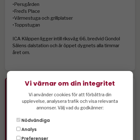
•Persgården 

•Fred’s Place 

•Värmestuga och grillplatser 

•Toppstugan 

ICA Kläppen ligger intill riksväg 66, bredvid Gondol 
Sälens dalstation och är öppet dygnets alla timmar 
året om.

Vi värnar om din integritet
Specifikation
Vi använder cookies för att förbättra din
upplevelse, analysera trafik och visa relevanta
3 st sovrum
annonser. Välj vad du godkänner:
1 st duschar
1 st wc
Nödvändiga
3 st våningssängar
Analys
Kyl
Preferenser