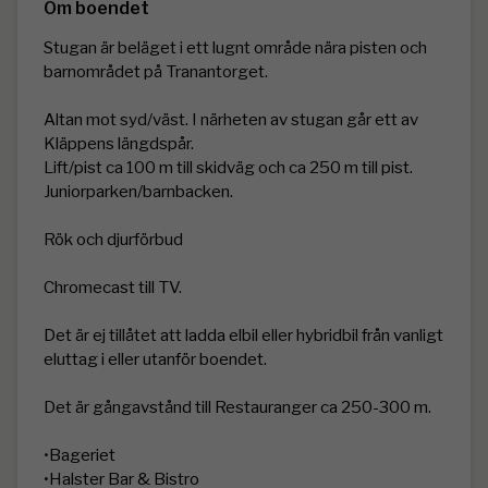
Om boendet
Stugan är beläget i ett lugnt område nära pisten och 
barnområdet på Tranantorget. 

Altan mot syd/väst. I närheten av stugan går ett av 
Kläppens längdspår. 

Lift/pist ca 100 m till skidväg och ca 250 m till pist. 
Juniorparken/barnbacken. 

Rök och djurförbud 

Chromecast till TV.

Det är ej tillåtet att ladda elbil eller hybridbil från vanligt 
eluttag i eller utanför boendet. 

Det är gångavstånd till Restauranger ca 250-300 m. 

•Bageriet 

•Halster Bar & Bistro 
