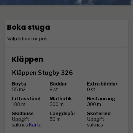
Boka stuga
Välj datum för pris
Kläppen
Kläppen Stugby 326
Boyta
Bäddar
Extra bäddar
55 m2
8 st
0 st
Liftavstånd
Matbutik
Restaurang
100 m
300 m
300 m
Skidbuss
Längdspår
Skoterled
Uppgift
50 m
Uppgift
saknas
Karta
saknas