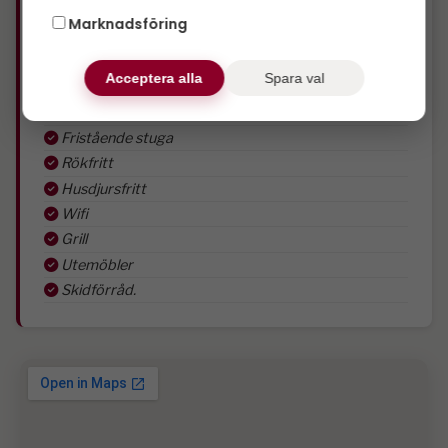
Frys
Marknadsföring
Diskmaskin
Microvågsugn
Acceptera alla
Spara val
Tv
Liftnära
Fristående stuga
Rökfritt
Husdjursfritt
Wifi
Grill
Utemöbler
Skidförråd.