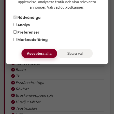
upplevelse, analysera trafik och visa relevanta
3 st sovrum
annonser. Välj vad du godkänner:
1 st duschar
Nödvändiga
2 st wc
1 st våningar
Analys
2 st våningssängar
Preferenser
2 st dubbelsängar
Marknadsföring
Kyl
Frys
Acceptera alla
Spara val
Diskmaskin
Microvågsugn
Bastu
Tv
Fristående stuga
Rökfritt
Braskamin/öppen spis
Husdjur tillåtet
Tvättmaskin