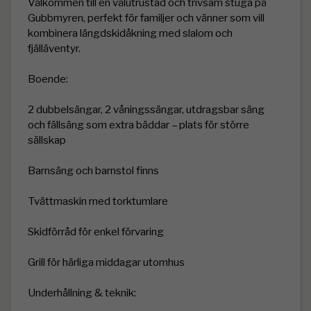
Välkommen till en välutrustad och trivsam stuga på 
Gubbmyren, perfekt för familjer och vänner som vill 
kombinera längdskidåkning med slalom och 
fjälläventyr.

Boende:

2 dubbelsängar, 2 våningssängar, utdragsbar säng 
och fällsäng som extra bäddar – plats för större 
sällskap

Barnsäng och barnstol finns

Tvättmaskin med torktumlare

Skidförråd för enkel förvaring

Grill för härliga middagar utomhus

Underhållning & teknik:
