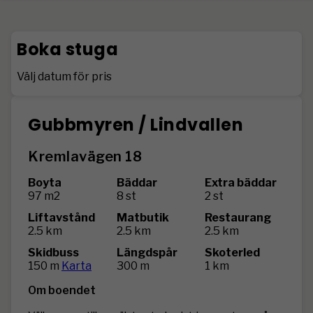
Boka stuga
Välj datum för pris
Gubbmyren / Lindvallen
Kremlavägen 18
Boyta
Bäddar
Extra bäddar
97 m2
8 st
2 st
Liftavstånd
Matbutik
Restaurang
2.5 km
2.5 km
2.5 km
Skidbuss
Längdspår
Skoterled
150 m
Karta
300 m
1 km
Om boendet