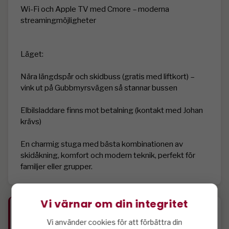
Wi-Fi och Apple TV med Cmore – moderna 
streamingmöjligheter

Läget:

Nära längdspår och skidbuss (gratis med liftkort) – 
vink ut på Gubbmyrsvägen så stannar bussen

Elbilsladdare finns mot betalning (kontakt med Johan 
krävs)

En charmig stuga med bästa kombinationen av 
skidåkning, komfort och modern teknik, perfekt för 
familjer eller grupper.
Vi värnar om din integritet
Specifikation
Vi använder cookies för att förbättra din