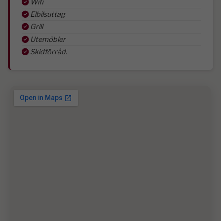
Wifi
Elbilsuttag
Grill
Utemöbler
Skidförråd.