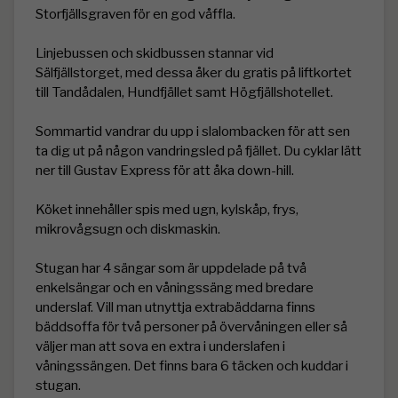
Storfjällsgraven för en god våffla. 

Linjebussen och skidbussen stannar vid 
Sälfjällstorget, med dessa åker du gratis på liftkortet 
till Tandådalen, Hundfjället samt Högfjällshotellet. 

Sommartid vandrar du upp i slalombacken för att sen 
ta dig ut på någon vandringsled på fjället. Du cyklar lätt 
ner till Gustav Express för att åka down-hill.

Köket innehåller spis med ugn, kylskåp, frys, 
mikrovågsugn och diskmaskin.

Stugan har 4 sängar som är uppdelade på två 
enkelsängar och en våningssäng med bredare 
underslaf. Vill man utnyttja extrabäddarna finns 
bäddsoffa för två personer på övervåningen eller så 
väljer man att sova en extra i underslafen i 
våningssängen. Det finns bara 6 täcken och kuddar i 
stugan. 
