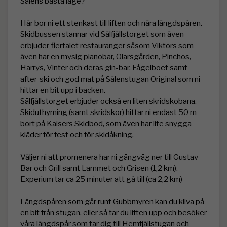
Sälens bästa läge?

Här bor ni ett stenkast till liften och nära längdspåren. 
Skidbussen stannar vid Sälfjällstorget som även 
erbjuder flertalet restauranger såsom Viktors som 
även har en mysig pianobar, Olarsgården, Pinchos, 
Harrys, Vinter och deras gin-bar, Fågelboet samt 
after-ski och god mat på Sälenstugan Original som ni 
hittar en bit upp i backen. 

Sälfjällstorget erbjuder också en liten skridskobana. 
Skiduthyrning (samt skridskor) hittar ni endast 50 m 
bort på Kaisers Skidbod, som även har lite snygga 
kläder för fest och för skidåkning. 

Väljer ni att promenera har ni gångväg ner till Gustav 
Bar och Grill samt Lammet och Grisen (1,2 km). 
Experium tar ca 25 minuter att gå till (ca 2,2 km)

Längdspåren som går runt Gubbmyren kan du kliva på 
en bit från stugan, eller så tar du liften upp och besöker 
våra längdspår som tar dig till Hemfjällstugan och 