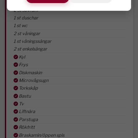
2 st sovrum
1 st duschar
1 st wc
2 st våningar
1 st våningssängar
2 st enkelsängar
Kyl
Frys
Diskmaskin
Microvågsugn
Torkskåp
Bastu
Tv
Liftnära
Parstuga
Rökfritt
Braskamin/öppen spis