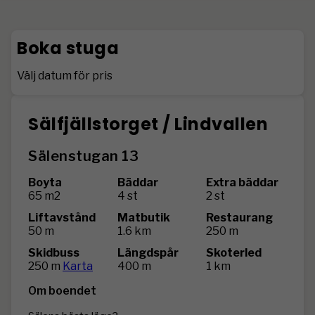
Boka stuga
Välj datum för pris
Sälfjällstorget / Lindvallen
Sälenstugan 13
Boyta
Bäddar
Extra bäddar
65 m2
4 st
2 st
Liftavstånd
Matbutik
Restaurang
50 m
1.6 km
250 m
Skidbuss
Längdspår
Skoterled
250 m
Karta
400 m
1 km
Om boendet