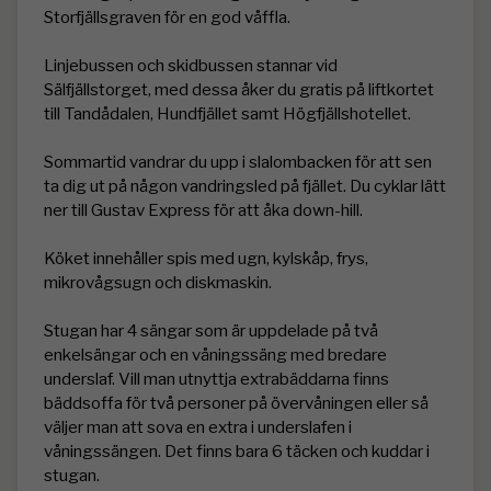
Storfjällsgraven för en god våffla. 

Linjebussen och skidbussen stannar vid 
Sälfjällstorget, med dessa åker du gratis på liftkortet 
till Tandådalen, Hundfjället samt Högfjällshotellet. 

Sommartid vandrar du upp i slalombacken för att sen 
ta dig ut på någon vandringsled på fjället. Du cyklar lätt 
ner till Gustav Express för att åka down-hill.

Köket innehåller spis med ugn, kylskåp, frys, 
mikrovågsugn och diskmaskin.

Stugan har 4 sängar som är uppdelade på två 
enkelsängar och en våningssäng med bredare 
underslaf. Vill man utnyttja extrabäddarna finns 
bäddsoffa för två personer på övervåningen eller så 
väljer man att sova en extra i underslafen i 
våningssängen. Det finns bara 6 täcken och kuddar i 
stugan. 
