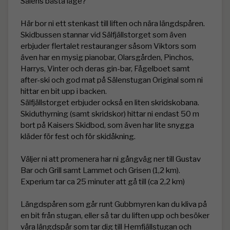
Sälens bästa läge?

Här bor ni ett stenkast till liften och nära längdspåren. 
Skidbussen stannar vid Sälfjällstorget som även 
erbjuder flertalet restauranger såsom Viktors som 
även har en mysig pianobar, Olarsgården, Pinchos, 
Harrys, Vinter och deras gin-bar, Fågelboet samt 
after-ski och god mat på Sälenstugan Original som ni 
hittar en bit upp i backen. 

Sälfjällstorget erbjuder också en liten skridskobana. 
Skiduthyrning (samt skridskor) hittar ni endast 50 m 
bort på Kaisers Skidbod, som även har lite snygga 
kläder för fest och för skidåkning. 

Väljer ni att promenera har ni gångväg ner till Gustav 
Bar och Grill samt Lammet och Grisen (1,2 km). 
Experium tar ca 25 minuter att gå till (ca 2,2 km)

Längdspåren som går runt Gubbmyren kan du kliva på 
en bit från stugan, eller så tar du liften upp och besöker 
våra längdspår som tar dig till Hemfjällstugan och 