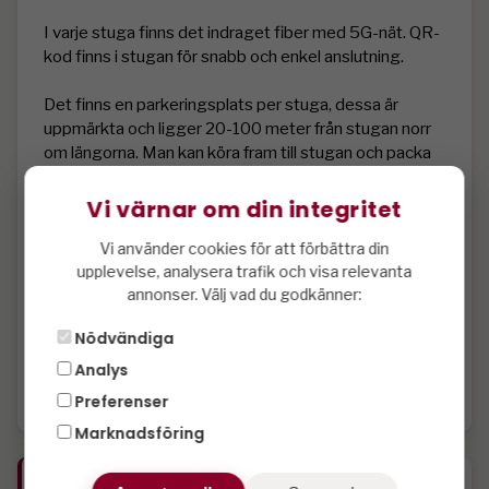
I varje stuga finns det indraget fiber med 5G-nät. QR-
kod finns i stugan för snabb och enkel anslutning. 

Det finns en parkeringsplats per stuga, dessa är 
uppmärkta och ligger 20-100 meter från stugan norr 
om längorna. Man kan köra fram till stugan och packa 
ur bilen och sen parkera på hänvisad plats. 

Vi värnar om din integritet
Elbilsladdare finns begränsat antal som delas inom 
BRF Sälenstugan med typ 2-uttag mot avgift

Vi använder cookies för att förbättra din
upplevelse, analysera trafik och visa relevanta
annonser. Välj vad du godkänner:
Nämaste skidskola är vid Fasanen och avståndet 
varierar lite mellan stugorna, ca 20-50 meter.

Nödvändiga
Avresestäd ingår inte. 

Analys
Preferenser
Marknadsföring