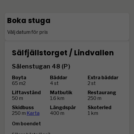
Boka stuga
Välj datum för pris
Sälfjällstorget / Lindvallen
Sälenstugan 48 (P)
Boyta
Bäddar
Extra bäddar
65 m2
4 st
2 st
Liftavstånd
Matbutik
Restaurang
50 m
1.6 km
250 m
Skidbuss
Längdspår
Skoterled
250 m
Karta
400 m
1 km
Om boendet