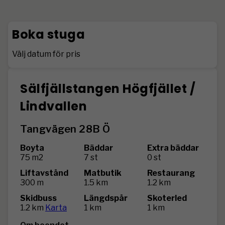
Boka stuga
Välj datum för pris
Sälfjällstangen Högfjället /
Lindvallen
Tangvägen 28B Ö
Boyta
Bäddar
Extra bäddar
75 m2
7 st
0 st
Liftavstånd
Matbutik
Restaurang
300 m
1.5 km
1.2 km
Skidbuss
Längdspår
Skoterled
1.2 km
Karta
1 km
1 km