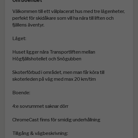
Om boendet
Välkommen till ett välplacerat hus med tre lägenheter, 
perfekt för skidåkare som vill ha nära till liften och 
fjällens äventyr.

Läget:

Huset ligger nära Transportliften mellan 
Högfjällshotellet och Snögubben

Skoterförbud i området, men man får köra till 
skoterleden på väg med max 20 km/tim

Boende:

4:e sovrummet saknar dörr

ChromeCast finns för smidig underhållning

Tillgång & vägbeskrivning:
