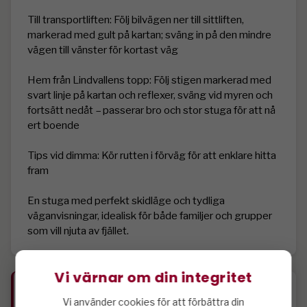
Till transportliften: Följ bilvägen ner till sittliften, 
markerad med gult på kartan; sväng in på den mindre 
vägen till vänster för kortast väg

Hem från Lindvallens topp: Följ stigen markerad med 
svart linje på kartan och reflexer, sväng vid myren och 
fortsätt nedåt – passerar bro och stor stuga för att nå 
ert boende

Tips vid dimma: Kör rutten i förväg för att enklare hitta 
fram

En stuga med perfekt skidläge och tydliga 
väganvisningar, idealisk för både familjer och grupper 
Vi värnar om din integritet
Specifikation
Vi använder cookies för att förbättra din