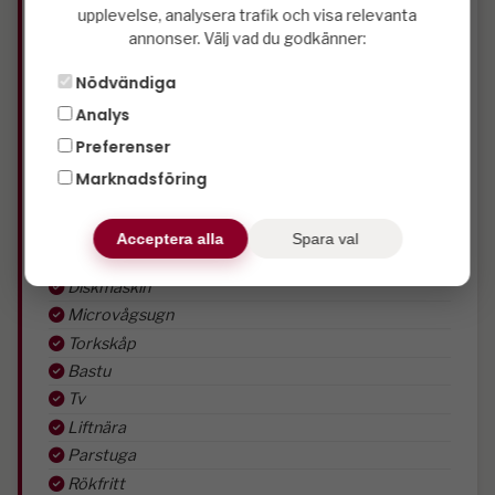
upplevelse, analysera trafik och visa relevanta
3 st sovrum
annonser. Välj vad du godkänner:
1 st duschar
Nödvändiga
2 st wc
Analys
1 st våningar
Preferenser
1 st dubbelsängar
5 st enkelsängar
Marknadsföring
Loft
Kyl
Acceptera alla
Spara val
Frys
Diskmaskin
Microvågsugn
Torkskåp
Bastu
Tv
Liftnära
Parstuga
Rökfritt